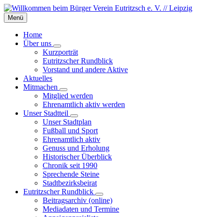
Skip
Skip
Skip
to
to
to
Menü
content
left
footer
sidebar
Home
Über uns
Kurzporträt
Eutritzscher Rundblick
Vorstand und andere Aktive
Aktuelles
Mitmachen
Mitglied werden
Ehrenamtlich aktiv werden
Unser Stadtteil
Unser Stadtplan
Fußball und Sport
Ehrenamtlich aktiv
Genuss und Erholung
Historischer Überblick
Chronik seit 1990
Sprechende Steine
Stadtbezirksbeirat
Eutritzscher Rundblick
Beitragsarchiv (online)
Mediadaten und Termine